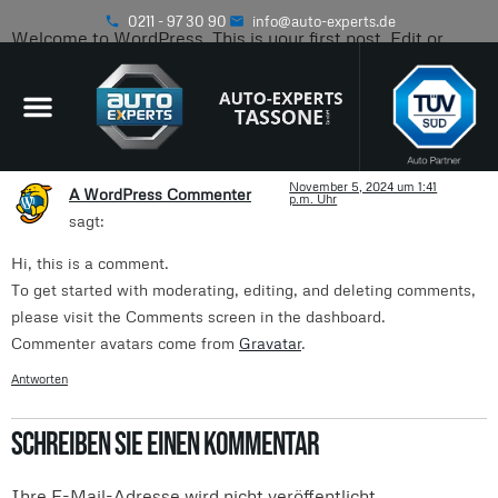
0211 - 97 30 90
info@auto-experts.de
Welcome to WordPress. This is your first post. Edit or
delete it, then start writing!
Eine Antwort
November 5, 2024 um 1:41
A WordPress Commenter
p.m. Uhr
sagt:
Hi, this is a comment.
To get started with moderating, editing, and deleting comments,
please visit the Comments screen in the dashboard.
Commenter avatars come from
Gravatar
.
Antworten
Schreiben Sie einen Kommentar
Ihre E-Mail-Adresse wird nicht veröffentlicht.