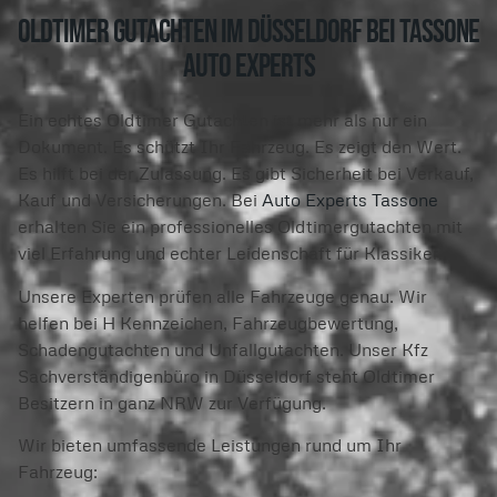
Oldtimer Gutachten Im Düsseldorf bei Tassone
Auto Experts
Ein echtes Oldtimer Gutachten ist mehr als nur ein
Dokument. Es schützt Ihr Fahrzeug. Es zeigt den Wert.
Es hilft bei der Zulassung. Es gibt Sicherheit bei Verkauf,
Kauf und Versicherungen. Bei
Auto Experts Tassone
erhalten Sie ein professionelles Oldtimergutachten mit
viel Erfahrung und echter Leidenschaft für Klassiker.
Unsere Experten prüfen alle Fahrzeuge genau. Wir
helfen bei H Kennzeichen, Fahrzeugbewertung,
Schadengutachten und Unfallgutachten. Unser Kfz
Sachverständigenbüro in Düsseldorf steht Oldtimer
Besitzern in ganz NRW zur Verfügung.
Wir bieten umfassende Leistungen rund um Ihr
Fahrzeug: