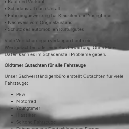
• Kauf und Verkauf
• Schadensfall nach Unfall
• Fahrzeugbewertung für Klassiker und Youngtimer
• Nachweis vom Originalzustand
• Schutz des automobilen Kulturgutes
Viele Versicherungen verlangen heute ein
Wertgutachten oder eine Kurzbewertung. Ohne klare
Daten kann es im Schadensfall Probleme geben.
Oldtimer Gutachten für alle Fahrzeuge
Unser Sachverständigenbüro erstellt Gutachten für viele
Fahrzeuge:
Pkw
Motorrad
Youngtimer
Klassiker
Seltene Fahrzeuge
Fahrzeuge aus Deutschland und Europa