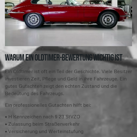
Warum ein Oldtimer-Bewertung wichtig ist
Ein Oldtimer ist oft ein Teil der Geschichte. Viele Besitzer
investieren Zeit, Pflege und Geld in ihre Fahrzeuge. Ein
gutes Gutachten zeigt den echten Zustand und die
Bedeutung des Fahrzeugs.
Ein professionelles Gutachten hilft bei:
• H Kennzeichen nach § 23 StVZO
• Zulassung beim Straßenverkehr
• Versicherung und Werteinstufung