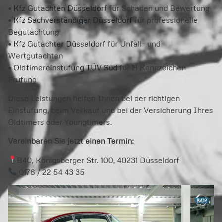
•
Kfz Gutachten Düsseldorf
für Schaden und Bewertung
•
Kfz Sachverständiger Düsseldorf
für professionelle
Begutachtung
•
Kfz Gutachter Düsseldorf
für Unfall- und
Wertgutachten
•
Oldtimereinstufung TÜV Süd
für H Kennzeichen
Prüfung
Diese Leistungen helfen Ihnen bei der richtigen
Einstufung, beim Verkauf und bei der Versicherung Ihres
Oldtimers oder Youngtimers.
Vereinbaren Sie jetzt einen Termin:
B40, Königsberger Str. 100, 40231 Düsseldorf
0176 / 22 54 43 35