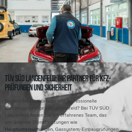
TÜV Süd Langenfeld: Ihr Partner für Kfz-
Prüfungen und Sicherheit
Suchen Sie zuverlässige und professionelle
Fahrzeugprüfungen in Langenfeld? Bei TÜV SÜD
Langenfeld finden Sie ein erfahrenes Team, das
umfassende Dienstleistungen wie
Hauptuntersuchungen
, Gassystem-Einbauprüfungen