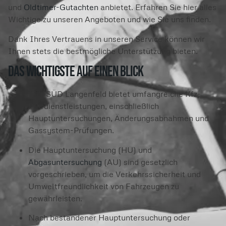
und
Oldtimer-Gutachten
anbietet. Erfahren Sie hier alles
Wichtige zu unseren Angeboten und wie Sie uns finden.
Dank Ihres Vertrauens in unseren Service können wir
Ihnen stets die bestmögliche Unterstützung bieten.
Das Wichtigste auf einen Blick
TÜV SÜD Langenfeld bietet umfangreiche Kfz-
Prüfdienstleistungen, einschließlich
Hauptuntersuchungen, Änderungsabnahmen und
Gassystem-Prüfungen.
Die Hauptuntersuchung (HU) und
Abgasuntersuchung
(AU) sind gesetzlich
vorgeschrieben, um die Verkehrssicherheit und
Umweltfreundlichkeit von Fahrzeugen zu
gewährleisten.
Nach bestandener Hauptuntersuchung oder